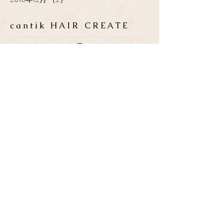
cantik HAIR CREATE
ADDRESS
​〒683-0835 鳥取県米子市灘
町3-148
OPEN
10:00-19:00
CLOSE
月曜日 / 第3月.火曜日
TEL / FAX
0859-32-0707
*ご予約優先制
*各種クレジットカード取扱い
P
​３台