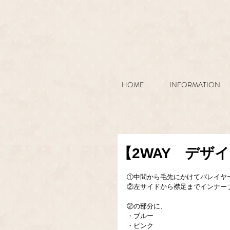
HOME
INFORMATION
【2WAY デザ
①中間から毛先にかけてバレイヤ
②左サイドから襟足までインナー
②の部分に、
・ブルー
・ピンク