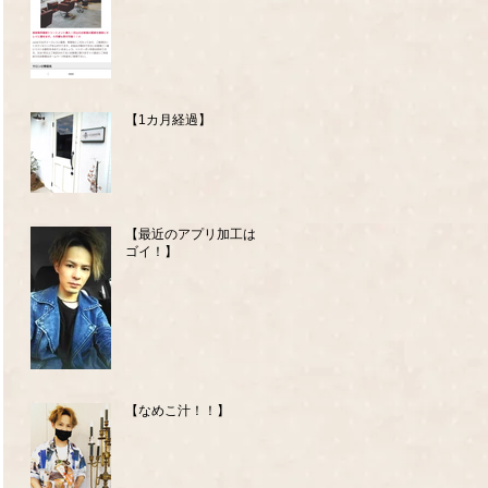
【1カ月経過】
【最近のアプリ加工はス
ゴイ！】
【なめこ汁！！】