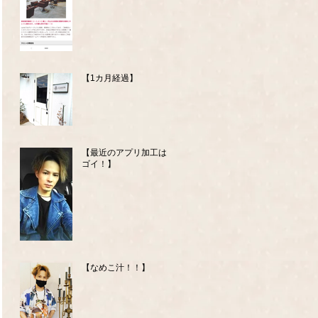
【1カ月経過】
【最近のアプリ加工はス
ゴイ！】
【なめこ汁！！】