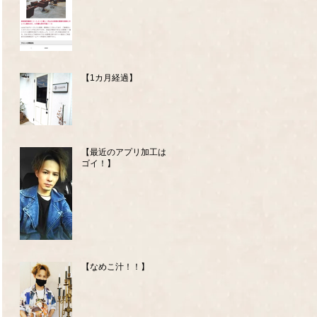
【1カ月経過】
【最近のアプリ加工はス
ゴイ！】
【なめこ汁！！】