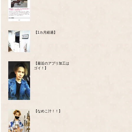
【1カ月経過】
【最近のアプリ加工はス
ゴイ！】
【なめこ汁！！】