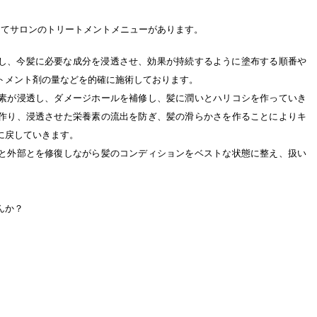
してサロンのトリートメントメニューがあります。
に診断し、今髪に必要な成分を浸透させ、効果が持続するように塗布する順番や
トメント剤の量などを的確に施術しております。
素が浸透し、ダメージホールを補修し、髪に潤いとハリコシを作っていき
作り、浸透させた栄養素の流出を防ぎ、髪の滑らかさを作ることによりキ
に戻していきます。
と外部とを修復しながら髪のコンディションをベストな状態に整え、扱い
んか？