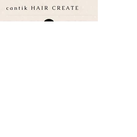
cantik HAIR CREATE
ADDRESS
​〒683-0835 鳥取県米子市灘
町3-148
OPEN
10:00-19:00
CLOSE
月曜日 / 第3月.火曜日
TEL / FAX
0859-32-0707
*ご予約優先制
*各種クレジットカード取扱い
P
​３台