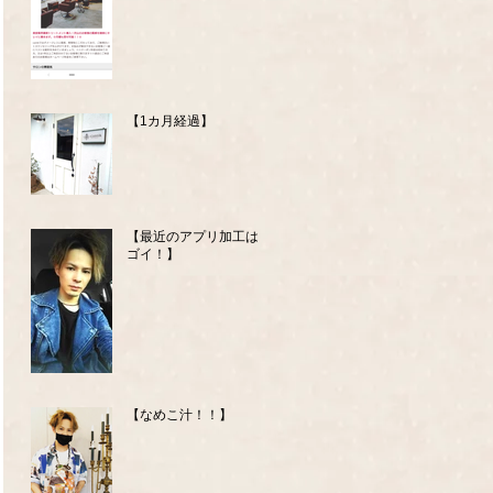
【1カ月経過】
【最近のアプリ加工はス
ゴイ！】
【なめこ汁！！】