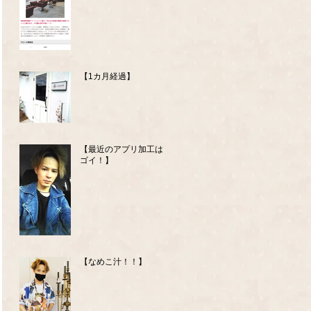
【1カ月経過】
【最近のアプリ加工はス
ゴイ！】
【なめこ汁！！】