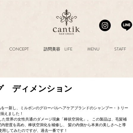
CONCEPT
訪問美容 LIFE
MENU
STAFF
グ ディメンション
ア商品を一新し、ミルボンのグローバルヘアケアブランドのシャンプー・トリー
り揃えました！
した世界の女性共通のダメージ現象「棒状空洞化」。 この製品は、毛髪補
髪内密度を高め、棒状空洞化を補修し、 髪の内側から本来の美しさへと導
使用してみたのですが、過去一番です！