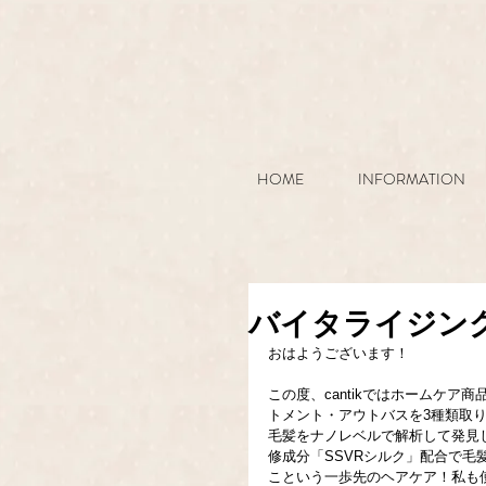
HOME
INFORMATION
バイタライジン
おはようございます！
この度、cantikではホームケ
トメント・アウトバスを3種類取
毛髪をナノレベルで解析して発見
修成分「SSVRシルク」配合で毛
こという一歩先のヘアケア！私も