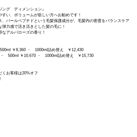
ジング　ディメンション』
やすい、ボリュームが欲しい方へお勧めです！
ス、パールペプチドという毛髪保護成分が、毛髪内の密度をバランスケア
な弾力感で活き活きとした髪の毛に！
醇なアルバローズの香り！
00ml ￥8,360 ・　1000ml詰め替え　￥12,430
　500ml ￥10,670 ・　1000ml詰め替え　￥15,730
くお客様は20%オフ
！