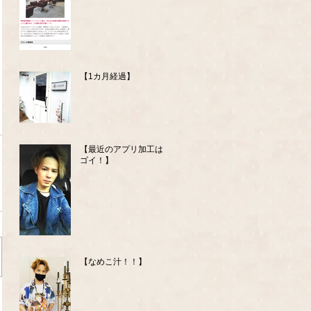
【1カ月経過】
【最近のアプリ加工はス
ゴイ！】
【なめこ汁！！】