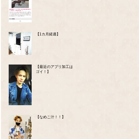
【1カ月経過】
【最近のアプリ加工はス
ゴイ！】
【なめこ汁！！】