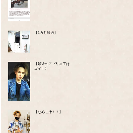
【1カ月経過】
【最近のアプリ加工はス
ゴイ！】
【なめこ汁！！】