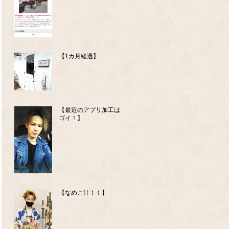
【1カ月経過】
【最近のアプリ加工はス
ゴイ！】
【なめこ汁！！】