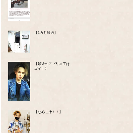
【1カ月経過】
【最近のアプリ加工はス
ゴイ！】
【なめこ汁！！】