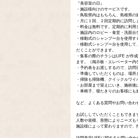
『美容室の日』
・施設様向けのサービスです。
・鳥取県内はもちろん、島根県の
・月に１回、２回定期的に訪問し
・料金は無料です。定期的に利用
・施設内のロビー・食堂・洗面台
・移動式のシャンプー台を使用す
・移動式シャンプー台を使用して
だくことができます。
・集客の際のチラシはLIFE が
ます。（掲示板・エレベーター内
・予約表をお渡しするので、訪問
・準備していただくものは、場所と
・掃除も掃除機、クイックルワイ
・お部屋まで迎えにいき、施術後
・車椅子、寝たきりのお客様にも
など、よくある質問やお問い合わ
お試ししていただくこともできま
人数や規模、形態によりニーズも
施設様によって変わりますので、
訪問美容LIFEに関するお問い合わ