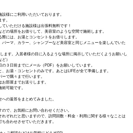
施設様にご利用いただいております。
ます。
していただける施設様は出張料無料です！
などの場所をお借りして、美容室のような空間で施術します。
る際には、お湯とコンセントをお借りします。
、パーマ、カラー、シャンプーなど美容室と同じメニューを楽しんでいた
作成します。入居者様の目に入るような場所に掲示していただくようお願いし
など）
日の３日前までにメール（PDF）をお願いしています。
、お湯・コンセントのみです。あとはLIFEが全て準備します。
パーで隅々まで行います。
はお部屋までお送りします。
施術可能です。
せへの返答をまとめてみました。
すので、お気軽にお問い合わせください。
それぞれだと思いますので、訪問回数・料金・利用に関する様々なことは
打ち合わせさせていただきます。
せ・ご相談などはお気軽にどうぞ(^^)