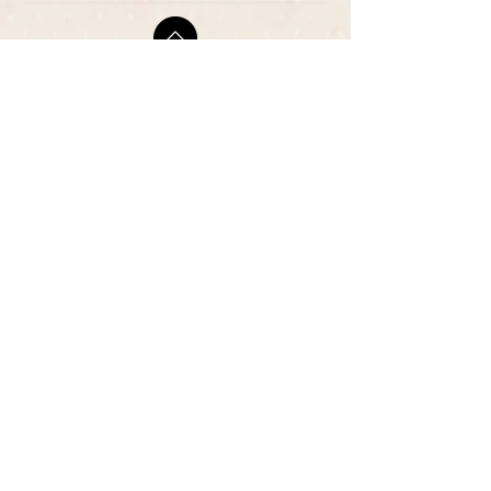
ADDRESS
​〒683-0835 鳥取県米子市灘
町3-148
OPEN
10:00-19:00
CLOSE
月曜日 / 第3月.火曜日
TEL / FAX
0859-32-0707
*ご予約優先制
*各種クレジットカード取扱い
P
​３台
● ご予約・お問い合わせは、お電話または
LINEでお願いします