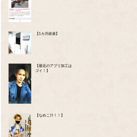
【1カ月経過】
【最近のアプリ加工はス
ゴイ！】
【なめこ汁！！】