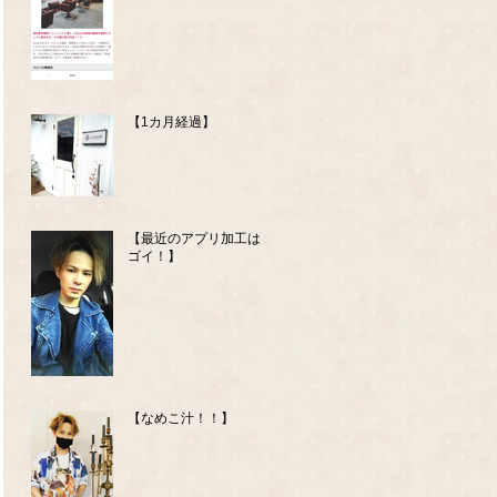
【1カ月経過】
【最近のアプリ加工はス
ゴイ！】
【なめこ汁！！】