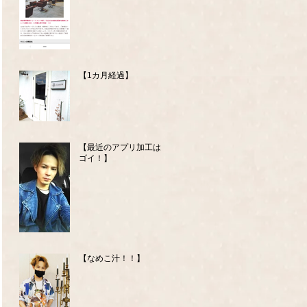
【1カ月経過】
【最近のアプリ加工はス
ゴイ！】
【なめこ汁！！】