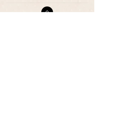
ADDRESS
​〒683-0835 鳥取県米子市灘
町3-148
OPEN
10:00-19:00
CLOSE
月曜日 / 第3月.火曜日
TEL / FAX
0859-32-0707
*ご予約優先制
*各種クレジットカード取扱い
P
​３台
● ご予約・お問い合わせは、お電話または
LINEでお願いします