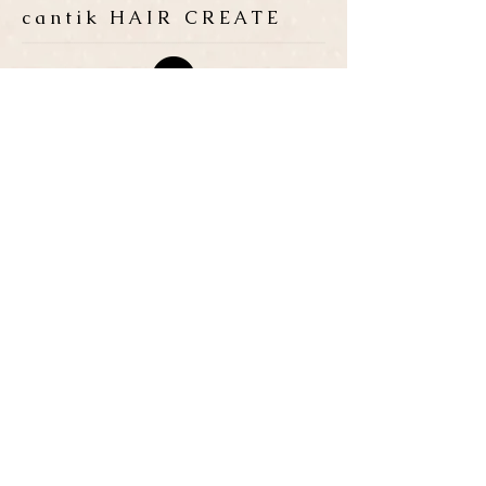
cantik HAIR CREATE
ADDRESS
​〒683-0835 鳥取県米子市灘
町3-148
OPEN
10:00-19:00
CLOSE
月曜日 / 第3月.火曜日
TEL / FAX
0859-32-0707
*ご予約優先制
*各種クレジットカード取扱い
P
​３台