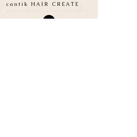
cantik HAIR CREATE
ADDRESS
​〒683-0835 鳥取県米子市灘
町3-148
OPEN
10:00-19:00
CLOSE
月曜日 / 第3月.火曜日
TEL / FAX
0859-32-0707
*ご予約優先制
*各種クレジットカード取扱い
P
​３台
● ご予約・お問い合わせは、お電話または