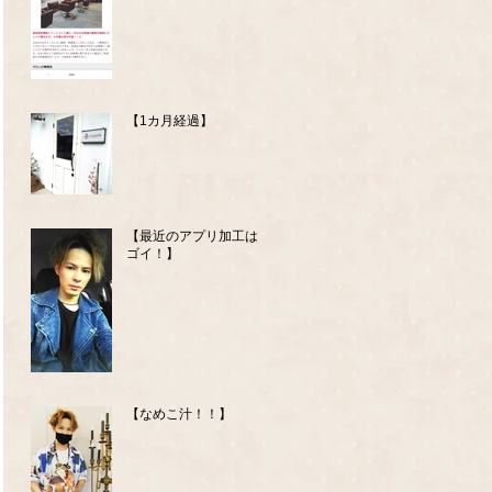
【1カ月経過】
【最近のアプリ加工はス
ゴイ！】
【なめこ汁！！】