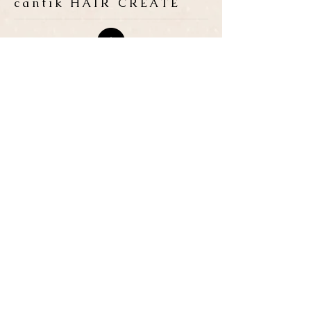
cantik HAIR CREATE
ADDRESS
​〒683-0835 鳥取県米子市灘
町3-148
OPEN
10:00-19:00
CLOSE
月曜日 / 第3月.火曜日
TEL / FAX
0859-32-0707
*ご予約優先制
*各種クレジットカード取扱い
P
​３台
● ご予約・お問い合わせは、お電話または