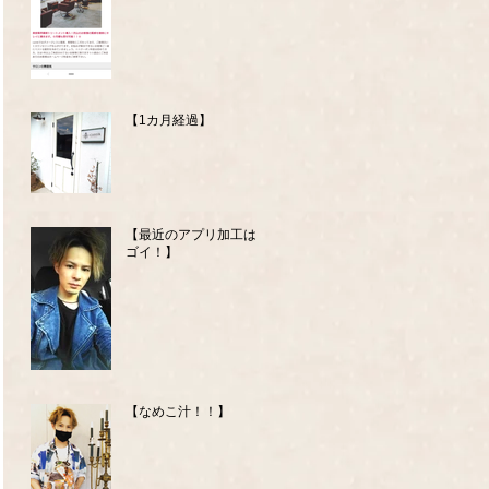
【1カ月経過】
【最近のアプリ加工はス
ゴイ！】
【なめこ汁！！】