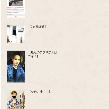
【1カ月経過】
【最近のアプリ加工はス
ゴイ！】
【なめこ汁！！】