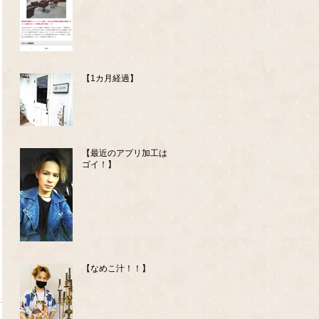
【1カ月経過】
【最近のアプリ加工はス
ゴイ！】
【なめこ汁！！】