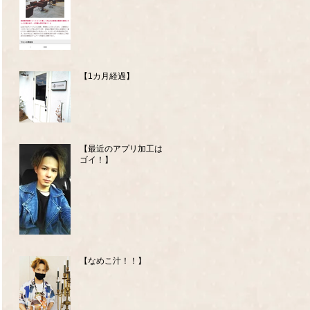
【1カ月経過】
【最近のアプリ加工はス
ゴイ！】
【なめこ汁！！】