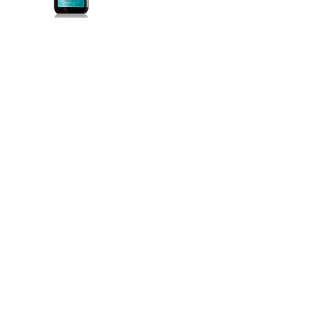
*表記価格はすべて税抜きです。
cantik HAIR CREATE
ADDRESS
​〒683-0835 鳥取県米子市灘
町3-148
OPEN
10:00-19:00
CLOSE
月曜日 / 第3月.火曜日
TEL / FAX
0859-32-0707
*ご予約優先制