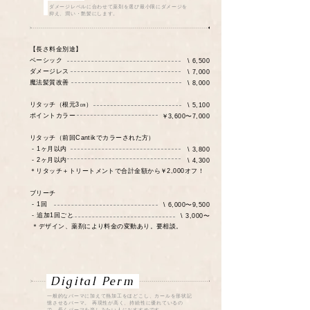
ダメージレベルに合わせて薬剤を選び最小限にダメージを
抑え、潤い・艶髪にします。
【長さ料金別途】
ベーシック
\ 6,500
​ダメージレス
\ 7,000
​魔法髪質改善
\ 8,000
リタッチ（根元3㎝）
\ 5,100
​ポイントカラー
￥
​3,600〜7,000
リタッチ（前回Cantikでカラーされた方）
- 1ヶ月以内
\ 3,800
- 2ヶ月以内
\ 4,300
＊リタッチ＋トリートメントで合計金額から￥2,000オフ！
ブリーチ
- 1回
\ 6,000〜9,500
- 追加1回ごと
\ 3,000〜
＊デザイン、薬剤により料金の変動あり。要相談。
Digital Perm
一般的なパーマに加えて熱加工をほどこし、カールを形状記
憶させるパーマ。 再現性が高く、持続性に優れているの
で、長くパーマを楽しみたい人におすすめです。