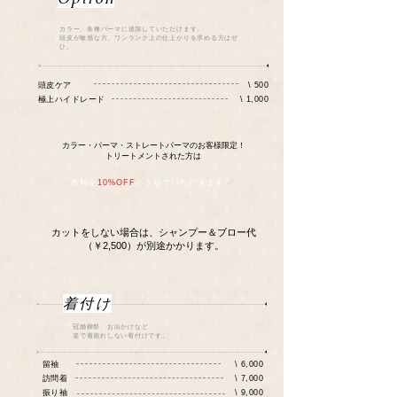
カラー、各種パーマに追加していただけます。
​頭皮が敏感な方、ワンランク上の仕上がりを求める方はぜ
ひ。
頭皮ケア
\ 500
​極上ハイドレード
\ 1,000
カラー・パーマ・ストレートパーマのお客様限定！
トリートメントされた方は
​各料金
10%OFF
とさせていただきます。
カットをしない場合は、シャンプー＆ブロー代
（￥2,500）が別途かかります。
​着付け
冠婚葬祭、お出かけなど
楽で着崩れしない着付けです。
留袖
\ 6,000
訪問着
\ 7,000
振り袖
\ 9,000