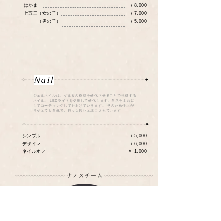
はかま
\ 8,000
七五三（女の子）
\ 7,000
（男の子）
\ 5,000
Nail
ジェルネイルは、ゲル状の樹脂を硬化させることで形成する
ネイル。 LEDライトを使用して硬化します、自爪を土台に
してコーティングして仕上げていきます。 そのため仕上が
りがとても自然で、持ちも良いと注目されています！
シンプル
\ 5
,000
デザイン
\ 6
,000
​ネイルオフ
￥ 1,000