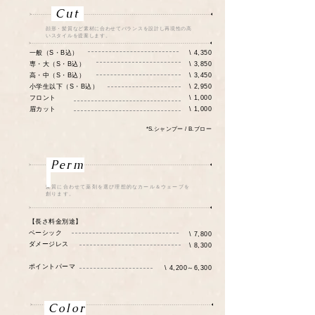
Cut
顔形・髪質など素材に合わせてバランスを設計し再現性の高
いスタイルを提案します。
一般（S・B込）
\ 4,350
専・大（S・B込）
\ 3,850
高・中（S・B込）
\ 3,450
小学生以下（S・B込）
\ 2,950
フロント
\ 1,000
​眉カット
\ 1,000
​*S.シャンプー / B.ブロー
Perm
​髪質に合わせて薬剤を選び理想的なカール＆ウェーブを
創ります。
【長さ料金別途】
ベーシック
\ 7,800
ダメージレス
\ 8,300
ポイントパーマ
\ 4,200～6,300
Color