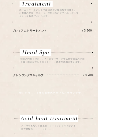
Treatment
​ホームトリートメントでは出来ない髪の集中補修を。
​お客様の髪質、ダメージ、理想に合わせてベストなトリート
メントをお選びいたします。
プレミアムトリートメント
\ 3,900
Head Spa
​頭皮の汚れを浮かし、さらにマッサージする事で頭皮の皮脂
を取り除きながら血行を良くし、健康な地肌に整えます。
​クレンジングスキャルプ
\ 3,700
癒しとリラックスをお求めの方にもおすすめです。
Acid heat treatment
パーマでもない！従来のトリートメントでもない！
次世代酸熱トリートメント。