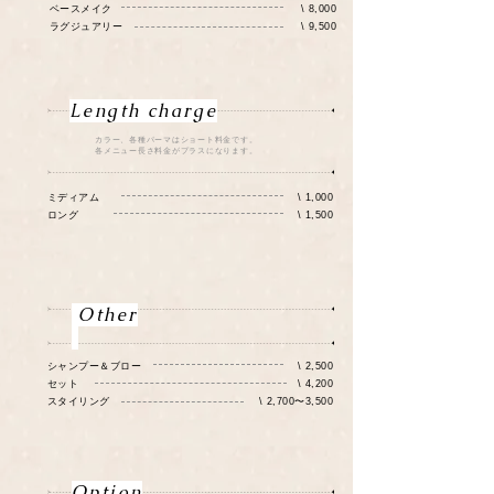
ベースメイク
\ 8,000
ラグジュアリー
\ 9,500
Length charge
カラー、各種パーマはショート料金です。
各メニュー長さ料金がプラスになります。
ミディアム
\ 1,000
​ロング
\ 1,500
Other
シャンプー＆ブロー
\ 2,500
セット
\ 4,200
スタイリング
\ 2,700〜3,500
​Option