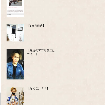
【1カ月経過】
【最近のアプリ加工はス
ゴイ！】
【なめこ汁！！】