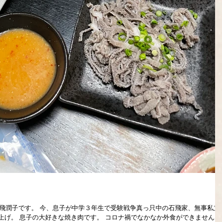
石飛潤子です。 今、息子が中学３年生で受験戦争真っ只中の石飛家、無事私立
上げ。 息子の大好きな焼き肉です。 コロナ禍でなかなか外食ができません