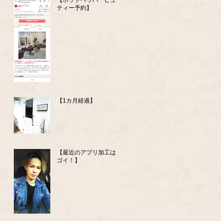
【ホットペッパービュー
ティー予約】
【1カ月経過】
【最近のアプリ加工はス
ゴイ！】