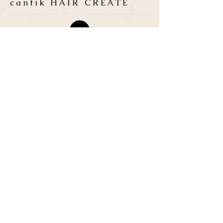
cantik HAIR CREATE
ADDRESS
​〒683-0835 鳥取県米子市灘
町3-148
OPEN
10:00-19:00
CLOSE
月曜日 / 第3月.火曜日
TEL / FAX
0859-32-0707
*ご予約優先制
*各種クレジットカード取扱い
P
​３台
● ご予約・お問い合わせは、お電話または