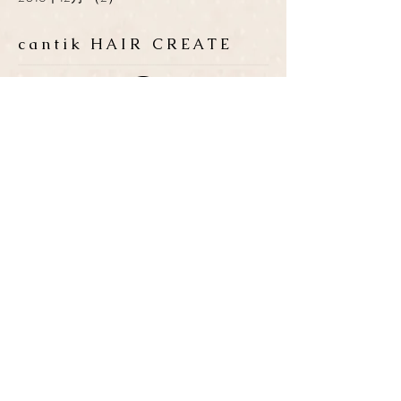
cantik HAIR CREATE
ADDRESS
​〒683-0835 鳥取県米子市灘
町3-148
OPEN
10:00-19:00
CLOSE
月曜日 / 第3月.火曜日
TEL / FAX
0859-32-0707
*ご予約優先制
*各種クレジットカード取扱い
P
​３台