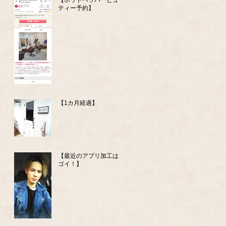
【ホットペッパービュー
ティー予約】
【1カ月経過】
【最近のアプリ加工はス
ゴイ！】